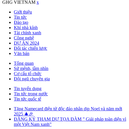
GHG VIETNAM
x
Giới thiệu
Tin tức
Đào tạo
Khí nhà kính
Tài chính xanh
Công nghệ
DỰ ÁN 2024
Đối tác chiến lược
Văn bản
Tổng quan
Sứ mệnh, tầm nhìn
Cơ cấu tổ chức
Đội ngũ chuyên gia
Tin tuyển dụng
Tin tức trong nước
Tin tức quốc tế
Tặng Namecard điện tử độc đáo nhân dịp Noel và năm mới
2025 🎄🎉
ĐĂNG KÝ THAM DỰ TỌA ĐÀM ” Giải pháp toàn diện vì
một Việt Nam xanh”