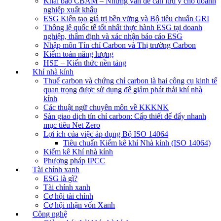
Khai báo CBAM – Những vẫn đề cần lưu ý cho doanh
nghiệp xuất khẩu
ESG Kiến tạo giá trị bền vững và Bộ tiêu chuẩn GRI
Thông lệ quốc tế tốt nhất thực hành ESG tại doanh
nghiệp, thẩm định và xác nhận báo cáo ESG
Nhập môn Tín chỉ Carbon và Thị trường Carbon
Kiểm toán năng lượng
HSE – Kiến thức nền tảng
Khí nhà kính
Thuế carbon và chứng chỉ carbon là hai công cụ kinh tế
quan trọng được sử dụng để giảm phát thải khí nhà
kính
Các thuật ngữ chuyên môn về KKKNK
Sàn giao dịch tín chỉ carbon: Cấp thiết để đẩy nhanh
mục tiêu Net Zero
Lợi ích của việc áp dụng Bộ ISO 14064
Tiêu chuẩn Kiểm kê khí Nhà kính (ISO 14064)
Kiểm kê Khí nhà kính
Phương pháp IPCC
Tài chính xanh
ESG là gì?
Tài chính xanh
Cơ hội tài chính
Cơ hội nhận vốn Xanh
Công nghệ