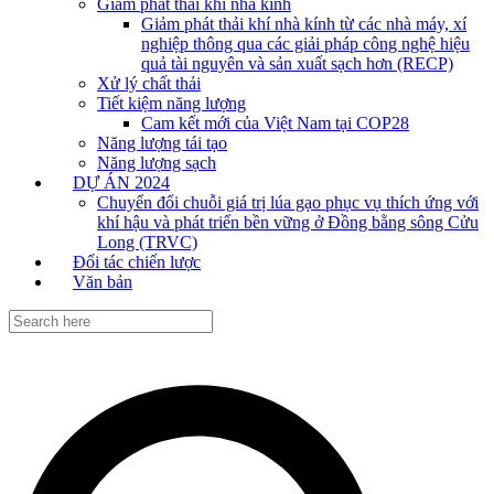
Giảm phát thải khí nhà kính
Giảm phát thải khí nhà kính từ các nhà máy, xí
nghiệp thông qua các giải pháp công nghệ hiệu
quả tài nguyên và sản xuất sạch hơn (RECP)
Xử lý chất thải
Tiết kiệm năng lượng
Cam kết mới của Việt Nam tại COP28
Năng lượng tái tạo
Năng lượng sạch
DỰ ÁN 2024
Chuyển đổi chuỗi giá trị lúa gạo phục vụ thích ứng với
khí hậu và phát triển bền vững ở Đồng bằng sông Cửu
Long (TRVC)
Đối tác chiến lược
Văn bản