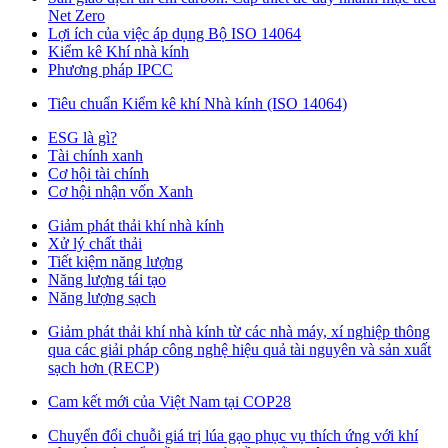
Net Zero
Lợi ích của việc áp dụng Bộ ISO 14064
Kiểm kê Khí nhà kính
Phương pháp IPCC
Tiêu chuẩn Kiểm kê khí Nhà kính (ISO 14064)
ESG là gì?
Tài chính xanh
Cơ hội tài chính
Cơ hội nhận vốn Xanh
Giảm phát thải khí nhà kính
Xử lý chất thải
Tiết kiệm năng lượng
Năng lượng tái tạo
Năng lượng sạch
Giảm phát thải khí nhà kính từ các nhà máy, xí nghiệp thông
qua các giải pháp công nghệ hiệu quả tài nguyên và sản xuất
sạch hơn (RECP)
Cam kết mới của Việt Nam tại COP28
Chuyển đổi chuỗi giá trị lúa gạo phục vụ thích ứng với khí