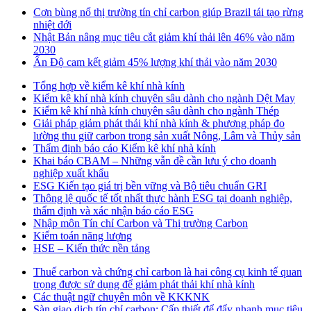
Cơn bùng nổ thị trường tín chỉ carbon giúp Brazil tái tạo rừng
nhiệt đới
Nhật Bản nâng mục tiêu cắt giảm khí thải lên 46% vào năm
2030
Ấn Độ cam kết giảm 45% lượng khí thải vào năm 2030
Tổng hợp về kiểm kê khí nhà kính
Kiểm kê khí nhà kính chuyên sâu dành cho ngành Dệt May
Kiểm kê khí nhà kính chuyên sâu dành cho ngành Thép
Giải pháp giảm phát thải khí nhà kính & phương pháp đo
lường thu giữ carbon trong sản xuất Nông, Lâm và Thủy sản
Thẩm định báo cáo Kiểm kê khí nhà kính
Khai báo CBAM – Những vẫn đề cần lưu ý cho doanh
nghiệp xuất khẩu
ESG Kiến tạo giá trị bền vững và Bộ tiêu chuẩn GRI
Thông lệ quốc tế tốt nhất thực hành ESG tại doanh nghiệp,
thẩm định và xác nhận báo cáo ESG
Nhập môn Tín chỉ Carbon và Thị trường Carbon
Kiểm toán năng lượng
HSE – Kiến thức nền tảng
Thuế carbon và chứng chỉ carbon là hai công cụ kinh tế quan
trọng được sử dụng để giảm phát thải khí nhà kính
Các thuật ngữ chuyên môn về KKKNK
Sàn giao dịch tín chỉ carbon: Cấp thiết để đẩy nhanh mục tiêu