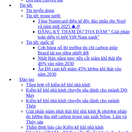
Tin tức
Tin tuyển dụng
Tin tức trong nước
Tặng Namecard điện tử độc đáo nhân dịp Noel
và năm mới 2025 🎄🎉
ĐĂNG KÝ THAM DỰ TỌA ĐÀM ” Giải pháp
toàn diện vì một Việt Nam xanh”
Tin tức quốc tế
Cơn bùng nổ thị trường tín chỉ carbon giúp
Brazil tái tạo rừng nhiệt đới
Nhật Bản nâng mục tiêu cắt giảm khí thải lên
46% vào năm 2030
Ấn Độ cam kết giảm 45% lượng khí thải vào
năm 2030
Đào tạo
Tổng hợp về kiểm kê khí nhà kính
Kiểm kê khí nhà kính chuyên sâu dành cho ngành Dệt
May
Kiểm kê khí nhà kính chuyên sâu dành cho ngành
Thép
Giải pháp giảm phát thải khí nhà kính & phương pháp
đo lường thu giữ carbon trong sản xuất Nông, Lâm và
Thủy sản
Thẩm định báo cáo Kiểm kê khí nhà kính