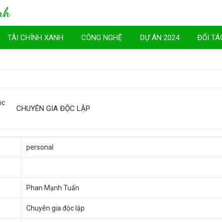
nh
TÀI CHÍNH XANH
CÔNG NGHỆ
DỰ ÁN 2024
ĐỐI TÁ
CHUYÊN GIA ĐỘC LẬP
personal
Phan Mạnh Tuấn
Chuyên gia độc lập