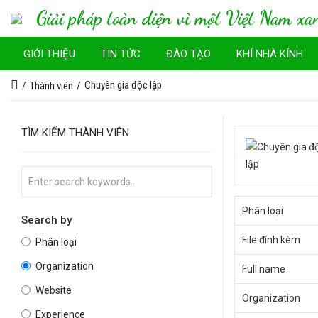
Giải pháp toàn diện vì một Việt Nam xa
GIỚI THIỆU
TIN TỨC
ĐÀO TẠO
KHÍ NHÀ KÍNH
Chuyên gia độc lập
Thành viên
TÌM KIẾM THÀNH VIÊN
Phân loại
Search by
File đính kèm
Phân loại
Organization
Full name
Website
Organization
Experience