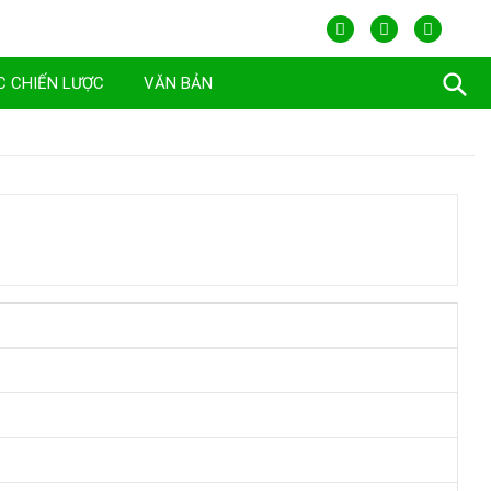
C CHIẾN LƯỢC
VĂN BẢN