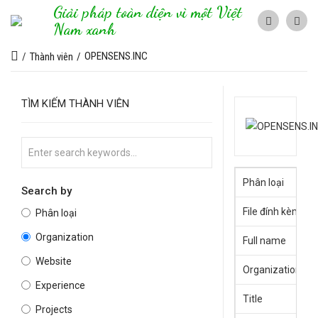
Giải pháp toàn diện vì một Việt
Nam xanh
OPENSENS.INC
Thành viên
TÌM KIẾM THÀNH VIÊN
Phân loại
Search by
File đính kèm
Phân loại
Organization
Full name
Website
Organization
Experience
Title
Projects