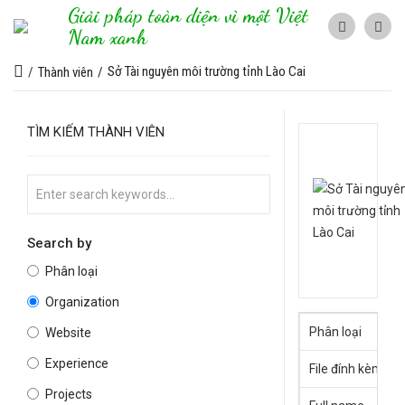
Giải pháp toàn diện vì một Việt
Nam xanh
Sở Tài nguyên môi trường tỉnh Lào Cai
Thành viên
TÌM KIẾM THÀNH VIÊN
Search by
Phân loại
Organization
Phân loại
Website
Experience
File đính kèm
Projects