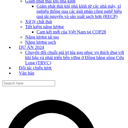
Giảm phát thải khí nhà kính
Giảm phát thải khí nhà kính từ các nhà máy, xí
nghiệp thông qua các giải pháp công nghệ hiệu
quả tài nguyên và sản xuất sạch hơn (RECP)
Xử lý chất thải
Tiết kiệm năng lượng
Cam kết mới của Việt Nam tại COP28
Năng lượng tái tạo
Năng lượng sạch
DỰ ÁN 2024
Chuyển đổi chuỗi giá trị lúa gạo phục vụ thích ứng với
khí hậu và phát triển bền vững ở Đồng bằng sông Cửu
Long (TRVC)
Đối tác chiến lược
Văn bản