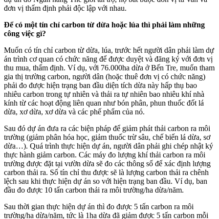
đơn vị thẩm định phải độc lập với nhau.
Để có một tín chỉ carbon từ dừa hoặc lúa thì phải làm những
công việc gì?
Muốn có tín chỉ carbon từ dừa, lúa, trước hết người dân phải làm dự
án trình cơ quan có chức năng để được duyệt và đăng ký với đơn vị
thu mua, thẩm định. Ví dụ, với 76.000ha dừa ở Bến Tre, muốn tham
gia thị trường carbon, người dân (hoặc thuê đơn vị có chức năng)
phải đo được hiện trạng ban đầu diện tích dừa này hấp thụ bao
nhiêu carbon trong tự nhiên và thải ra tự nhiên bao nhiêu khí nhà
kính từ các hoạt động liên quan như bón phân, phun thuốc đốt lá
dừa, xơ dừa, xơ dừa và các phế phẩm của nó.
Sau đó dự án đưa ra các biện pháp để giảm phát thải carbon ra môi
trường (giảm phân hóa học, giảm thuốc trừ sâu, chế biến lá dừa, sơ
dừa…). Quá trình thực hiện dự án, người dân phải ghi chép nhật ký
thực hành giảm carbon. Các máy đo lượng khí thải carbon ra môi
trường được đặt tại vườn dừa sẽ đo các thông số để xác định lượng
carbon thải ra. Số tín chỉ thu được sẽ là lượng carbon thải ra chênh
lệch sau khi thực hiện dự án so với hiện trạng ban đầu. Ví dụ, ban
đầu đo được 10 tấn carbon thải ra môi trường/ha dừa/năm.
Sau thời gian thực hiện dự án thì đo được 5 tấn carbon ra môi
trường/ha dừa/năm, tức là 1ha dừa đã giảm được 5 tấn carbon mỗi