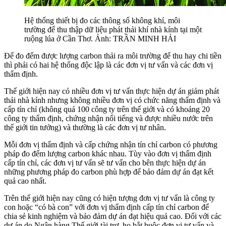
Hệ thống thiết bị đo các thông số không khí, môi
trường để thu thập dữ liệu phát thải khí nhà kính tại một
ruộng lúa ở Cần Thơ. Ảnh: TRẦN MINH HẢI
Để đo đếm được lượng carbon thải ra môi trường để thu hay chi tiền
thì phải có hai hệ thống độc lập là các đơn vị tư vấn và các đơn vị
thẩm định.
Thế giới hiện nay có nhiều đơn vị tư vấn thực hiện dự án giảm phát
thải nhà kính nhưng không nhiều đơn vị có chức năng thẩm định và
cấp tín chỉ (không quá 100 công ty trên thế giới và có khoảng 20
công ty thẩm định, chứng nhận nổi tiếng và được nhiều nước trên
thế giới tin tưởng) và thường là các đơn vị tư nhân.
Mỗi đơn vị thẩm định và cấp chứng nhận tín chỉ carbon có phương
pháp đo đếm lượng carbon khác nhau. Tùy vào đơn vị thẩm định
cấp tín chỉ, các đơn vị tư vấn sẽ tư vấn cho bên thực hiện dự án
những phương pháp đo carbon phù hợp để bảo đảm dự án đạt kết
quả cao nhất.
Trên thế giới hiện nay cũng có hiện tượng đơn vị tư vấn là công ty
con hoặc “có bà con” với đơn vị thẩm định cấp tín chỉ carbon để
chia sẻ kinh nghiệm và bảo đảm dự án đạt hiệu quả cao. Đối với các
dự án do Ngân hàng Thế giới tài trợ, họ bắt buộc đơn vị tư vấn và