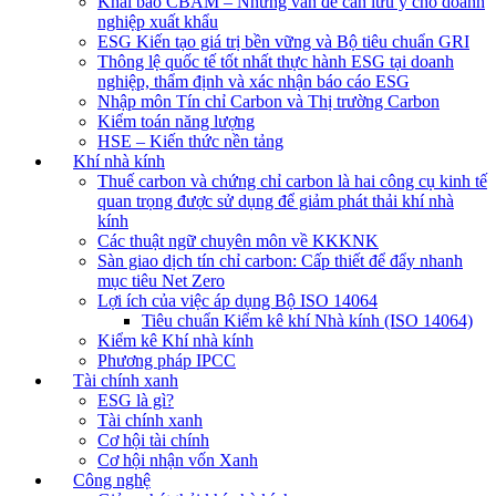
Khai báo CBAM – Những vẫn đề cần lưu ý cho doanh
nghiệp xuất khẩu
ESG Kiến tạo giá trị bền vững và Bộ tiêu chuẩn GRI
Thông lệ quốc tế tốt nhất thực hành ESG tại doanh
nghiệp, thẩm định và xác nhận báo cáo ESG
Nhập môn Tín chỉ Carbon và Thị trường Carbon
Kiểm toán năng lượng
HSE – Kiến thức nền tảng
Khí nhà kính
Thuế carbon và chứng chỉ carbon là hai công cụ kinh tế
quan trọng được sử dụng để giảm phát thải khí nhà
kính
Các thuật ngữ chuyên môn về KKKNK
Sàn giao dịch tín chỉ carbon: Cấp thiết để đẩy nhanh
mục tiêu Net Zero
Lợi ích của việc áp dụng Bộ ISO 14064
Tiêu chuẩn Kiểm kê khí Nhà kính (ISO 14064)
Kiểm kê Khí nhà kính
Phương pháp IPCC
Tài chính xanh
ESG là gì?
Tài chính xanh
Cơ hội tài chính
Cơ hội nhận vốn Xanh
Công nghệ