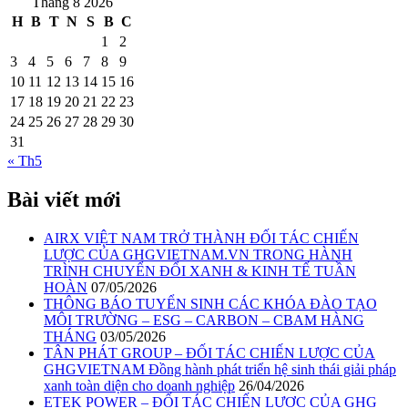
Tháng 8 2026
H
B
T
N
S
B
C
1
2
3
4
5
6
7
8
9
10
11
12
13
14
15
16
17
18
19
20
21
22
23
24
25
26
27
28
29
30
31
« Th5
Bài viết mới
AIRX VIỆT NAM TRỞ THÀNH ĐỐI TÁC CHIẾN
LƯỢC CỦA GHGVIETNAM.VN TRONG HÀNH
TRÌNH CHUYỂN ĐỔI XANH & KINH TẾ TUẦN
HOÀN
07/05/2026
THÔNG BÁO TUYỂN SINH CÁC KHÓA ĐÀO TẠO
MÔI TRƯỜNG – ESG – CARBON – CBAM HÀNG
THÁNG
03/05/2026
TÂN PHÁT GROUP – ĐỐI TÁC CHIẾN LƯỢC CỦA
GHGVIETNAM Đồng hành phát triển hệ sinh thái giải pháp
xanh toàn diện cho doanh nghiệp
26/04/2026
ETEK POWER – ĐỐI TÁC CHIẾN LƯỢC CỦA GHG