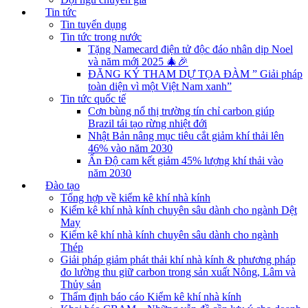
Tin tức
Tin tuyển dụng
Tin tức trong nước
Tặng Namecard điện tử độc đáo nhân dịp Noel
và năm mới 2025 🎄🎉
ĐĂNG KÝ THAM DỰ TỌA ĐÀM ” Giải pháp
toàn diện vì một Việt Nam xanh”
Tin tức quốc tế
Cơn bùng nổ thị trường tín chỉ carbon giúp
Brazil tái tạo rừng nhiệt đới
Nhật Bản nâng mục tiêu cắt giảm khí thải lên
46% vào năm 2030
Ấn Độ cam kết giảm 45% lượng khí thải vào
năm 2030
Đào tạo
Tổng hợp về kiểm kê khí nhà kính
Kiểm kê khí nhà kính chuyên sâu dành cho ngành Dệt
May
Kiểm kê khí nhà kính chuyên sâu dành cho ngành
Thép
Giải pháp giảm phát thải khí nhà kính & phương pháp
đo lường thu giữ carbon trong sản xuất Nông, Lâm và
Thủy sản
Thẩm định báo cáo Kiểm kê khí nhà kính