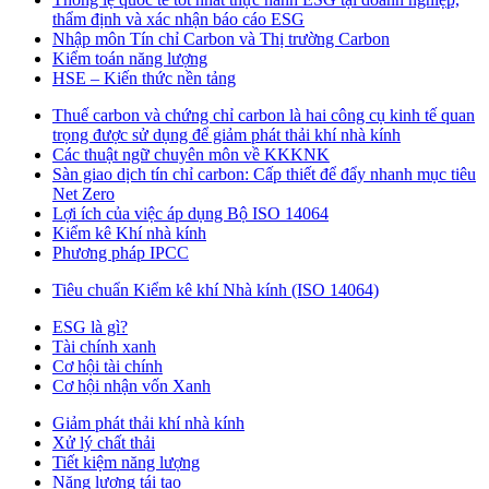
thẩm định và xác nhận báo cáo ESG
Nhập môn Tín chỉ Carbon và Thị trường Carbon
Kiểm toán năng lượng
HSE – Kiến thức nền tảng
Thuế carbon và chứng chỉ carbon là hai công cụ kinh tế quan
trọng được sử dụng để giảm phát thải khí nhà kính
Các thuật ngữ chuyên môn về KKKNK
Sàn giao dịch tín chỉ carbon: Cấp thiết để đẩy nhanh mục tiêu
Net Zero
Lợi ích của việc áp dụng Bộ ISO 14064
Kiểm kê Khí nhà kính
Phương pháp IPCC
Tiêu chuẩn Kiểm kê khí Nhà kính (ISO 14064)
ESG là gì?
Tài chính xanh
Cơ hội tài chính
Cơ hội nhận vốn Xanh
Giảm phát thải khí nhà kính
Xử lý chất thải
Tiết kiệm năng lượng
Năng lượng tái tạo