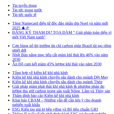
Tin tuyển dụng
Tin tức trong nước
Tin tức quốc tế
Tặng Namecard điện tử độc đáo nhân dịp Noel và năm mới
2025 🎄🎉
ĐĂNG KÝ THAM DỰ TỌA ĐÀM ” Giải pháp toàn diện vì
một Việt Nam xanh”
Cơn bùng nổ thị trường tín chỉ carbon giúp Brazil tái tạo rừng
nhiệt đới
Nhật Bản nâng mục tiêu cắt giảm khí thải lên 46% vào năm
2030
Ấn Độ cam kết giảm 45% lượng khí thải vào năm 2030
Tổng hợp về kiểm kê khí nhà kính
Kiểm kê khí nhà kính chuyên sâu dành cho ngành Dệt May
Kiểm kê khí nhà kính chuyên sâu dành cho ngành Thép
Giải pháp giảm phát thải khí nhà kính & phương pháp đo
lường thu giữ carbon trong sản xuất Nông, Lâm và Thủy sản
Thẩm định báo cáo Kiểm kê khí nhà kính
Khai báo CBAM – Những vẫn đề cần lưu ý cho doanh
nghiệp xuất khẩu
ESG Kiến tạo giá trị bền vững và Bộ tiêu chuẩn GRI
Thông lệ quốc tế tốt nhất thực hành ESG tại doanh nghiệp,