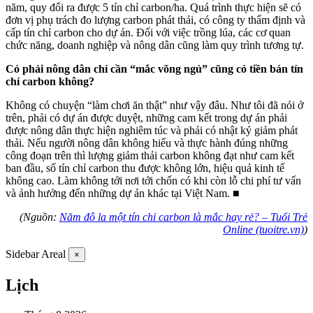
năm, quy đổi ra được 5 tín chỉ carbon/ha. Quá trình thực hiện sẽ có
đơn vị phụ trách đo lượng carbon phát thải, có công ty thẩm định và
cấp tín chỉ carbon cho dự án. Đối với việc trồng lúa, các cơ quan
chức năng, doanh nghiệp và nông dân cũng làm quy trình tương tự.
Có phải nông dân chỉ cần “mắc võng ngủ” cũng có tiền bán tín
chỉ carbon không?
Không có chuyện “làm chơi ăn thật” như vậy đâu. Như tôi đã nói ở
trên, phải có dự án được duyệt, những cam kết trong dự án phải
được nông dân thực hiện nghiêm túc và phải có nhật ký giảm phát
thải. Nếu người nông dân không hiểu và thực hành đúng những
công đoạn trên thì lượng giảm thải carbon không đạt như cam kết
ban đầu, số tín chỉ carbon thu được không lớn, hiệu quả kinh tế
không cao. Làm không tới nơi tới chốn có khi còn lỗ chi phí tư vấn
và ảnh hưởng đến những dự án khác tại Việt Nam. ■
(Nguồn:
Năm đô la một tín chỉ carbon là mắc hay rẻ? – Tuổi Trẻ
Online (tuoitre.vn)
)
Sidebar Areal
×
Lịch