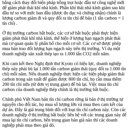
bằng cách thay đổi biện pháp trồng trọt hoặc đầu tư công nghệ mới
để giảm phát thải khí nhà kính. Phần khí thải nhà kính giảm sau khi
đầu tư so với mức ban đầu (được đo đạc và chứng nhận) chính là
lượng carbon giảm đi và quy đổi ra tín chỉ để bán (1 tấn carbon = 1
tín chỉ) .
Ở thị trường carbon bắt buộc, các cơ sở bắt buộc phải thực hiện
giảm phát thải khí nhà kính, thể hiện ở lượng hạn ngạch phát thải
mà cơ quan quản lý phân bổ cho mỗi cơ sở. Các cơ sở được phép
mua bán trao đổi lượng hạn ngạch này trên thị trường. Ví dụ một
doanh nghiệp sản xuất thép tạo ra 1.000 tấn CO2 mỗi năm.
Khi cam kết theo Nghị định thư Kyoto có hiệu lực, doanh nghiệp
thép này phải bù lại 1.000 tấn carbon giảm thải (quy đổi ra 1.000 tín
chỉ) mỗi năm. Nếu doanh nghiệp thực hiện các biện pháp giảm thải
carbon trong sản xuất để giảm được 800 tín chỉ, họ cần mua thêm
200 tín chỉ nữa (từ đơn vị trung gian) để bù lại. Việc mua tín chỉ
carbon của doanh nghiệp thép chính là thị trường bắt buộc.
Chính phủ Việt Nam bán tín chỉ carbon rừng là bán ở thị trường tự
nguyện cho đối tác, họ mua số lượng lớn và mua theo cam kết của
dự án. Đây là giá trung bình đối với loại tín chỉ carbon này. Còn các
doanh nghiệp ở thị trường bắt buộc liên hệ với các trung gian này để
mua lại tín chỉ carbon, bên trung gian bán giá nào thì các doanh
nghiệp phải mua theo giá đó.