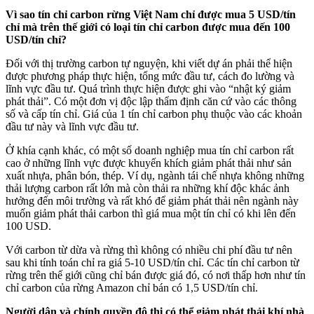
Vì sao tín chỉ carbon rừng Việt Nam chỉ được mua 5 USD/tín
chỉ mà trên thế giới có loại tín chỉ carbon được mua đến 100
USD/tín chỉ?
Đối với thị trường carbon tự nguyện, khi viết dự án phải thể hiện
được phương pháp thực hiện, tổng mức đầu tư, cách đo lường và
lĩnh vực đầu tư. Quá trình thực hiện được ghi vào “nhật ký giảm
phát thải”. Có một đơn vị độc lập thẩm định căn cứ vào các thông
số và cấp tín chỉ. Giá của 1 tín chỉ carbon phụ thuộc vào các khoản
đầu tư này và lĩnh vực đầu tư.
Ở khía cạnh khác, có một số doanh nghiệp mua tín chỉ carbon rất
cao ở những lĩnh vực được khuyến khích giảm phát thải như sản
xuất nhựa, phân bón, thép. Ví dụ, ngành tái chế nhựa không những
thải lượng carbon rất lớn mà còn thải ra những khí độc khác ảnh
hưởng đến môi trường và rất khó để giảm phát thải nên ngành này
muốn giảm phát thải carbon thì giá mua một tín chỉ có khi lên đến
100 USD.
Với carbon từ dừa và rừng thì không có nhiều chi phí đầu tư nên
sau khi tính toán chỉ ra giá 5-10 USD/tín chỉ. Các tín chỉ carbon từ
rừng trên thế giới cũng chỉ bán được giá đó, có nơi thấp hơn như tín
chỉ carbon của rừng Amazon chỉ bán có 1,5 USD/tín chỉ.
Người dân và chính quyền đô thị có thể giảm phát thải khí nhà