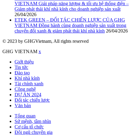
VIETNAM Giải pháp năng lượng & tối ưu hệ thống điện –
Giảm phát thải khí nhà kính cho doanh nghiệp sản xuất
26/04/2026
ETEK GREEN – ĐỐI TÁC CHIẾN LƯỢC CỦA GHG
VIETNAM Đồng hành cùng doanh nghiệp sản xuất trong
chuyển đổi xanh & giảm phát thải khí nhà kính
26/04/2026
© 2023 by GHGVietnam, All rights reserved
GHG VIETNAM
x
Giới thiệu
Tin tức
Đào tạo
Khí nhà kính
Tài chính xanh
Công nghệ
DỰ ÁN 2024
Đối tác chiến lược
Văn bản
Tổng quan
Sứ mệnh, tầm nhìn
Cơ cấu tổ chức
Đội ngũ chuyên gia