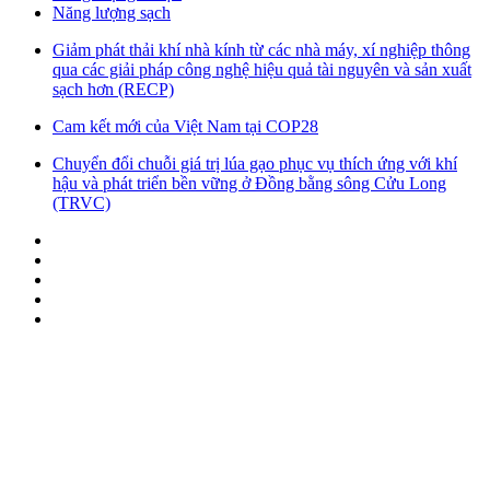
Năng lượng sạch
Giảm phát thải khí nhà kính từ các nhà máy, xí nghiệp thông
qua các giải pháp công nghệ hiệu quả tài nguyên và sản xuất
sạch hơn (RECP)
Cam kết mới của Việt Nam tại COP28
Chuyển đổi chuỗi giá trị lúa gạo phục vụ thích ứng với khí
hậu và phát triển bền vững ở Đồng bằng sông Cửu Long
(TRVC)